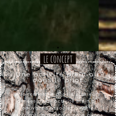
le concept
Mélangez et c'est
Une activité plein air
parti pour
dans le pilat
l'aventure…
À la recherche depuis plusieurs
années d’une activité plein air
pouvant s’associer à notre
exploitation agricole, nous avons