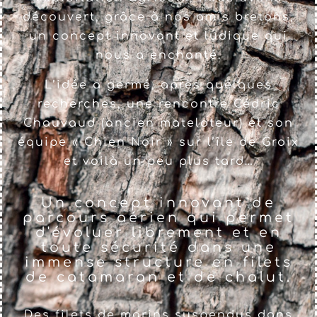
découvert, grâce à nos amis bretons,
un concept innovant et ludique qui
nous a enchanté.
L’idée a germé, après quelques
recherches, une rencontre Cédric
Chauvaud (ancien mateloteur) et son
équipe « Chien Noir » sur l’île de Groix
et voilà un peu plus tard…
Un concept innovant de
parcours aérien qui permet
d'évoluer librement et en
toute sécurité dans une
immense structure en filets
de catamaran et de chalut.
Des filets de marins suspendus dans